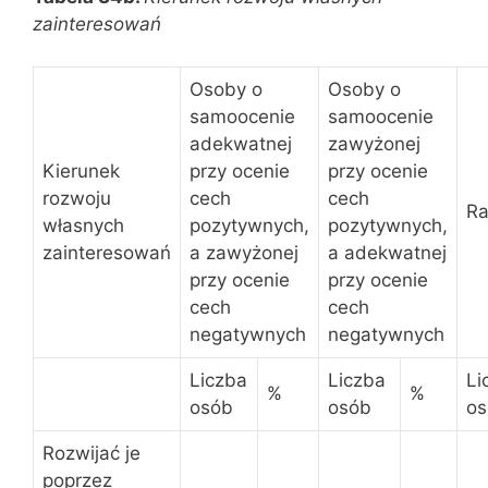
zainteresowań
Osoby o
Osoby o
samoocenie
samoocenie
adekwatnej
zawyżonej
Kierunek
przy ocenie
przy ocenie
rozwoju
cech
cech
R
własnych
pozytywnych,
pozytywnych,
zainteresowań
a zawyżonej
a adekwatnej
przy ocenie
przy ocenie
cech
cech
negatywnych
negatywnych
Liczba
Liczba
Li
%
%
osób
osób
os
Rozwijać je
poprzez