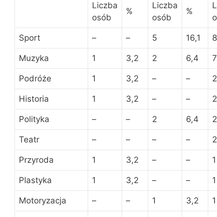
Liczba
Liczba
L
%
%
osób
osób
o
Sport
–
–
5
16,1
8
Muzyka
1
3,2
2
6,4
7
Podróże
1
3,2
–
–
2
Historia
1
3,2
–
–
2
Polityka
–
–
2
6,4
2
Teatr
–
–
–
–
2
Przyroda
1
3,2
–
–
1
Plastyka
1
3,2
–
–
1
Motoryzacja
–
–
1
3,2
1