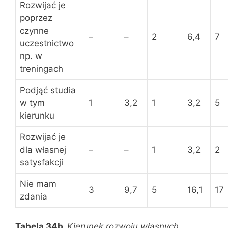
Rozwijać je
poprzez
czynne
–
–
2
6,4
7
uczestnictwo
np. w
treningach
Podjąć studia
w tym
1
3,2
1
3,2
5
kierunku
Rozwijać je
dla własnej
–
–
1
3,2
2
satysfakcji
Nie mam
3
9,7
5
16,1
17
zdania
Tabela 34b.
Kierunek rozwoju własnych