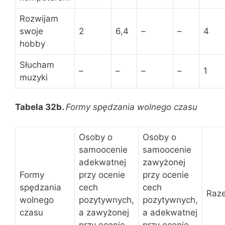
Rozwijam
swoje
2
6,4
–
–
4
hobby
Słucham
–
–
–
–
1
muzyki
Tabela 32b.
Formy spędzania wolnego czasu
Osoby o
Osoby o
samoocenie
samoocenie
adekwatnej
zawyżonej
Formy
przy ocenie
przy ocenie
spędzania
cech
cech
Raz
wolnego
pozytywnych,
pozytywnych,
czasu
a zawyżonej
a adekwatnej
przy ocenie
przy ocenie