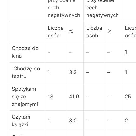
cech
cech
negatywnych
negatywnych
Liczba
Liczba
Licz
%
%
osób
osób
osó
Chodzę do
–
–
–
–
1
kina
Chodzę do
1
3,2
–
–
1
teatru
Spotykam
się ze
13
41,9
–
–
25
znajomymi
Czytam
1
3,2
–
–
2
książki