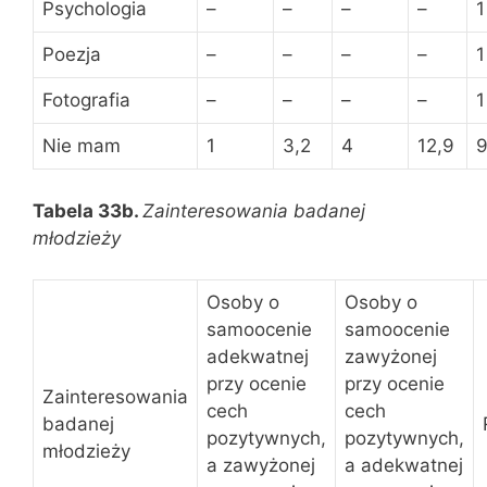
Psychologia
–
–
–
–
1
Poezja
–
–
–
–
1
Fotografia
–
–
–
–
1
Nie mam
1
3,2
4
12,9
Tabela 33b.
Zainteresowania badanej
młodzieży
Osoby o
Osoby o
samoocenie
samoocenie
adekwatnej
zawyżonej
przy ocenie
przy ocenie
Zainteresowania
cech
cech
badanej
pozytywnych,
pozytywnych,
młodzieży
a zawyżonej
a adekwatnej