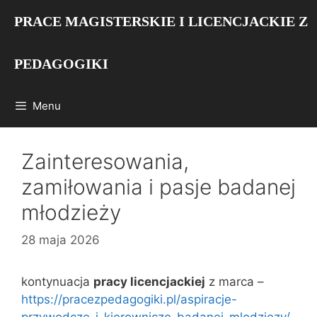
Przejdź
PRACE MAGISTERSKIE I LICENCJACKIE Z
do
treści
PEDAGOGIKI
Menu
Zainteresowania,
zamiłowania i pasje badanej
młodzieży
28 maja 2026
kontynuacja
pracy licencjackiej
z marca –
https://pracezpedagogiki.pl/aspiracje-
przywodcze-i-kierownicze-badanej-mlodziezy/