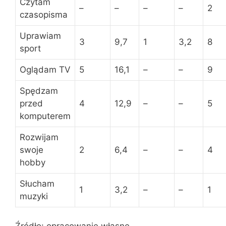
Czytam
–
–
–
–
2
czasopisma
Uprawiam
3
9,7
1
3,2
8
sport
Oglądam TV
5
16,1
–
–
9
Spędzam
przed
4
12,9
–
–
5
komputerem
Rozwijam
swoje
2
6,4
–
–
4
hobby
Słucham
1
3,2
–
–
1
muzyki