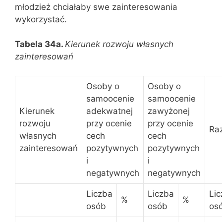
młodzież chciałaby swe zainteresowania
wykorzystać.
Tabela 34a.
Kierunek rozwoju własnych
zainteresowań
Osoby o
Osoby o
samoocenie
samoocenie
Kierunek
adekwatnej
zawyżonej
rozwoju
przy ocenie
przy ocenie
Ra
własnych
cech
cech
zainteresowań
pozytywnych
pozytywnych
i
i
negatywnych
negatywnych
Liczba
Liczba
Li
%
%
osób
osób
os