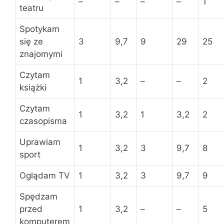
–
–
–
–
1
teatru
Spotykam
się ze
3
9,7
9
29
25
znajomymi
Czytam
1
3,2
–
–
2
książki
Czytam
1
3,2
1
3,2
2
czasopisma
Uprawiam
1
3,2
3
9,7
8
sport
Oglądam TV
1
3,2
3
9,7
9
Spędzam
przed
1
3,2
–
–
5
komputerem