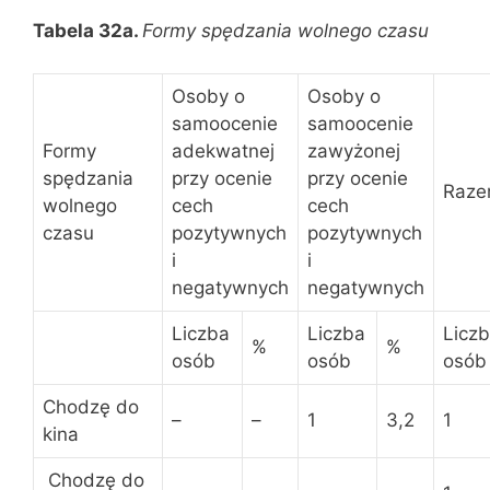
Tabela 32a.
Formy spędzania wolnego czasu
Osoby o
Osoby o
samoocenie
samoocenie
Formy
adekwatnej
zawyżonej
spędzania
przy ocenie
przy ocenie
Raz
wolnego
cech
cech
czasu
pozytywnych
pozytywnych
i
i
negatywnych
negatywnych
Liczba
Liczba
Licz
%
%
osób
osób
osób
Chodzę do
–
–
1
3,2
1
kina
Chodzę do