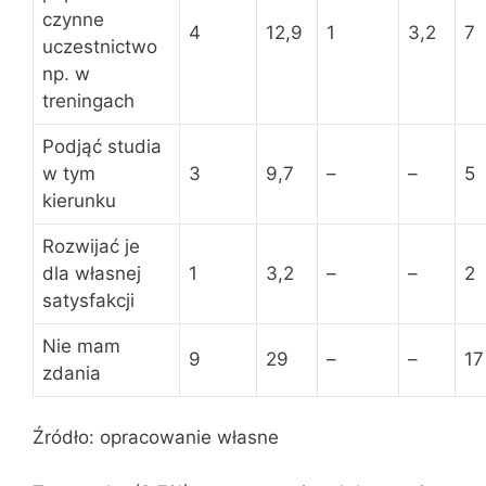
czynne
4
12,9
1
3,2
7
uczestnictwo
np. w
treningach
Podjąć studia
w tym
3
9,7
–
–
5
kierunku
Rozwijać je
dla własnej
1
3,2
–
–
2
satysfakcji
Nie mam
9
29
–
–
17
zdania
Źródło: opracowanie własne