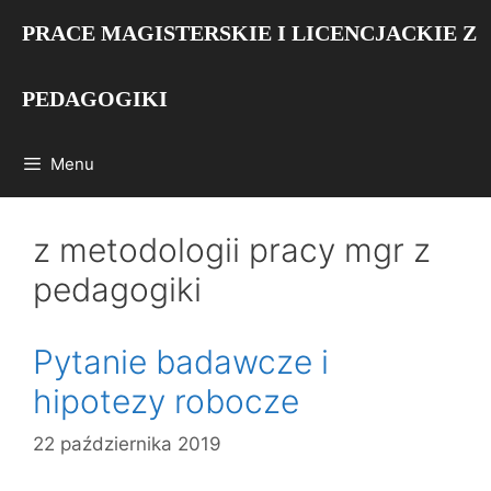
Przejdź
PRACE MAGISTERSKIE I LICENCJACKIE Z
do
treści
PEDAGOGIKI
Menu
z metodologii pracy mgr z
pedagogiki
Pytanie badawcze i
hipotezy robocze
22 października 2019