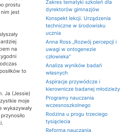
Zakres tematyki szkoleń dla
po prostu
dyrektorów gimnazjów
nim jest
Konspekt lekcji. Urządzenia
techniczne w środowisku
ucznia
słyszały
ardziej
Anna Ross „Rozwój percepcji i
obem na
uwagi w ontogenezie
tygodni
człowieka”
podczas
Analiza wyników badań
posiłków to
własnych
Aspiracje przywódcze i
kierownicze badanej młodzieży
. Ja (Jessie)
Programy nauczania
zystkie moje
wczesnoszkolnego
nie wykazywały
Rodzina u progu trzeciego
 przynosiło
tysiąclecia
i.
Reforma nauczania