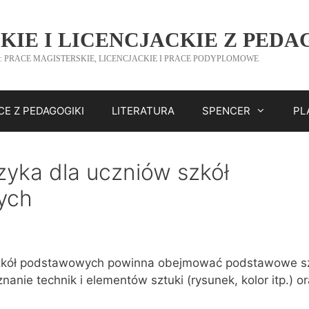
KIE I LICENCJACKIE Z PEDA
: PRACE MAGISTERSKIE, LICENCJACKIE I PRACE PODYPLOMOWE
CE Z PEDAGOGIKI
LITERATURA
SPENCER
PL
zyka dla uczniów szkół
ych
szkół podstawowych powinna obejmować podstawowe sz
anie technik i elementów sztuki (rysunek, kolor itp.) o