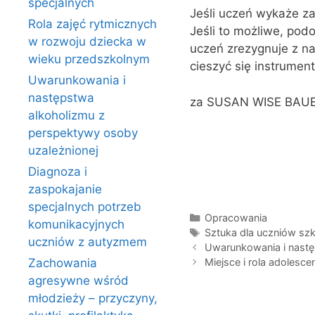
specjalnych
Jeśli uczeń wykaże za
Rola zajęć rytmicznych
Jeśli to możliwe, pod
w rozwoju dziecka w
uczeń zrezygnuje z nau
wieku przedszkolnym
cieszyć się instrument
Uwarunkowania i
następstwa
za SUSAN WISE BAUER
alkoholizmu z
perspektywy osoby
uzależnionej
Diagnoza i
zaspokajanie
specjalnych potrzeb
Kategorie
Opracowania
komunikacyjnych
Tagi
Sztuka dla uczniów s
uczniów z autyzmem
Uwarunkowania i nastę
Miejsce i rola adolesce
Zachowania
agresywne wśród
młodzieży – przyczyny,