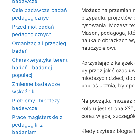
badawcze
Możesz na przemian re
Cele badawcze badań
przypadku projektów p
pedagogicznych
rysowania. Możesz te
Przedmiot badań
Mason, pedagoga, któr
pedagogicznych
nauka o obrazkach wym
Organizacja i przebieg
nauczycielowi.
badań
Charakterystyka terenu
Korzystając z książek 
badań i badanej
by przez jakiś czas u
populacji
młodszych dzieci, do 
Zmienne badawcze i
poproś ucznia, by opow
wskaźniki
Problemy i hipotezy
Na początku możesz 
badawcze
koloru jest strona X?
coraz więcej szczegół
Prace magisterskie z
pedagogiki z
Kiedy czytasz biografi
badaniami