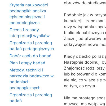
obrazów do studiowan
Kryteria naukowości
pedagogiki: analiza
Podobnie jak w przyp
epistemologiczna i
kumulacji – zapoznan
metodologiczna
razy w tygodniu spędz
Ocena i zasady
bibliotek publicznyc
interpretacji wyników
Zacznij od utworów prz
Organizacja i przebieg
odkrywajcie nowe moż
badań pedagogicznych
Dobór osób do badań
Kiedy dziecko po raz 
Następnie dopilnuj, b
Plan i etapy badań
Znajomość rodzi przy
Metody, techniki i
lub kolorowanki o kom
narzędzia badawcze w
ale nic, co wiąże się
badaniach
na tym, co czyta.
pedagogicznych
Organizacja i przebieg
Nie ma prostego sposo
badań
muzyce, ma wątpliwą w