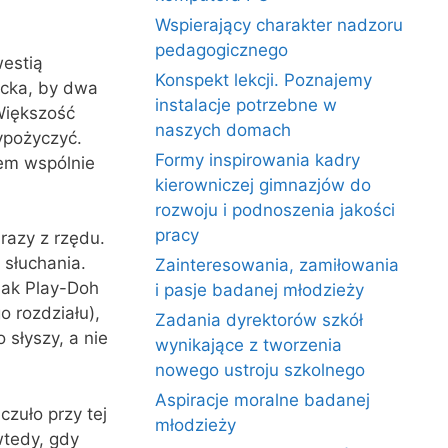
Wspierający charakter nadzoru
pedagogicznego
estią
Konspekt lekcji. Poznajemy
ecka, by dwa
instalacje potrzebne w
Większość
naszych domach
ypożyczyć.
Formy inspirowania kadry
tem wspólnie
kierowniczej gimnazjów do
rozwoju i podnoszenia jakości
pracy
razy z rzędu.
 słuchania.
Zainteresowania, zamiłowania
jak Play-Doh
i pasje badanej młodzieży
o rozdziału),
Zadania dyrektorów szkół
 słyszy, a nie
wynikające z tworzenia
nowego ustroju szkolnego
Aspiracje moralne badanej
czuło przy tej
młodzieży
wtedy, gdy