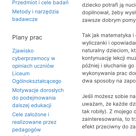
Przedmiot i cele badań
dziecko potrafi ją nu
Metody i narzędzia
dopilnował, żeby wysł
badawcze
zawsze dobrym pomy
Tak jak matematyka i c
Plany prac
wyliczanki i opowiada
naturalny dzieciom, 
Zjawisko
kontynuację lekcji mu
cyberprzemocy w
później i słuchanie g
opiniach uczniów
wykonywania prac dom
Liceum
dwa sposoby na zapoz
Ogólnokształcącego
Motywacje dorosłych
Jeśli możesz sobie na
do podejmowania
uważam, że każde dzie
dalszej edukacji
tak robiły). Z mojego
Cele założone i
zainteresowania, to tr
realizowane przez
efekt przeciwny do zam
pedagogów