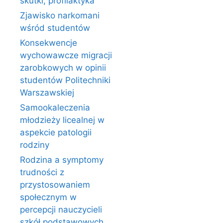
skutki, profilaktyka
Zjawisko narkomani
wśród studentów
Konsekwencje
wychowawcze migracji
zarobkowych w opinii
studentów Politechniki
Warszawskiej
Samookaleczenia
młodzieży licealnej w
aspekcie patologii
rodziny
Rodzina a symptomy
trudności z
przystosowaniem
społecznym w
percepcji nauczycieli
szkół podstawowych