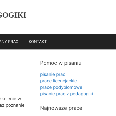
GOGIKI
ANY PRAC
KONTAKT
Pomoc w pisaniu
pisanie prac
prace licencjackie
prace podyplomowe
pisanie prac z pedagogiki
kolenie w
raz poznanie
Najnowsze prace