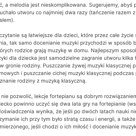
cić, a melodia jest nieskomplikowana. Sugerujemy, abyś 
uchało utworu co najmniej dwa razy (tańczenie razem z 
słem).
zytanie są łatwiejsze dla dzieci, które przez całe życie 
nia, tak samo docenianie muzyki przychodzi w sposób b
których rodzice grają muzykę w domu. Najlepszym spos
zyki dla dziecka jest samodzielne zagranie utworu kilka 
o w gronie rodziny. Puszczanie żywej muzyki klasycznej 
owych i puszczanie cichej muzyki klasycznej podczas 
nanie rodziny z muzyką klasyczną.
 nie pozwolić, lekcje fortepianu są dobrym rozwiązaniem
cko powinno uczyć się dwa lata gry na fortepianie (ws
 doświadczenia wynika, że jeśli po dwóch latach nauki 
zymanie ich przy tym było stratą czasu i energii, a także
ierzonego, jeśli chodzi o ich miłość i docenianie muzyk