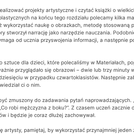
alizować projekty artystyczne i czytać książki o wielki
lastycznych na końcu tego rozdziału polecamy kilka ma
ż wykorzystać naukę o obrazkach, metodę stosowaną p
y stworzył narrację jako narzędzie nauczania. Podobnie
aga od ucznia przyswojenia informacji, a następnie po
o sztuce dla dzieci, które polecaliśmy w Materiałach, p
ważnie przyglądało się obrazowi – dwie lub trzy minuty
dziesięciu w przypadku czwartoklasistów. Następnie zab
iedział ci o nim.
być zmuszony do zadawania pytań naprowadzających. 
” „Co robi mężczyzna z boku?”. Z czasem uczeń zacznie 
ów i będzie je coraz dłużej zachowywał.
ę artysty, pamiętaj, by wykorzystać przynajmniej jeden 