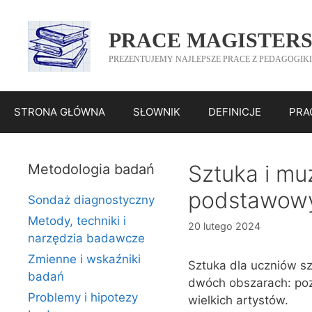
Przejdź
do
PRACE MAGISTERS
treści
PREZENTUJEMY NAJLEPSZE PRACE Z PEDAGOGIKI
STRONA GŁÓWNA
SŁOWNIK
DEFINICJE
PRA
Sztuka i mu
Metodologia badań
podstawow
Sondaż diagnostyczny
Metody, techniki i
20 lutego 2024
narzędzia badawcze
Zmienne i wskaźniki
Sztuka dla uczniów 
badań
dwóch obszarach: pozn
Problemy i hipotezy
wielkich artystów.