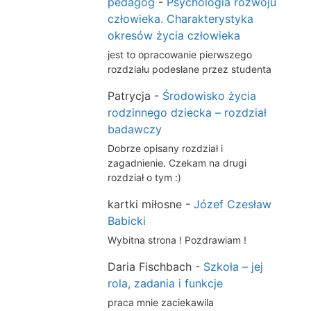
pedagog
-
Psychologia rozwoju
człowieka. Charakterystyka
okresów życia człowieka
jest to opracowanie pierwszego
rozdziału podesłane przez studenta
Patrycja
-
Środowisko życia
rodzinnego dziecka – rozdział
badawczy
Dobrze opisany rozdział i
zagadnienie. Czekam na drugi
rozdział o tym :)
kartki miłosne
-
Józef Czesław
Babicki
Wybitna strona ! Pozdrawiam !
Daria Fischbach
-
Szkoła – jej
rola, zadania i funkcje
praca mnie zaciekawila