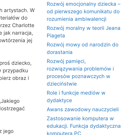
Rozwój emocjonalny dziecka –
ch artystach. W
od pierwszego komunikatu do
teriałów do
rozumienia ambiwalencji
rzez Charlotte
Rozwój moralny w teorii Jeana
 jak narracja,
Piageta
wtórzenia jej
Rozwój mowy od narodzin do
dorastania
Rozwój pamięci,
oproś dziecko,
rozwiązywania problemów i
 w przypadku
procesów poznawczych w
ierz obraz i
dzieciństwie
Role i funkcje mediów w
dydaktyce
„Jakiego
dostrzegać
Awans zawodowy nauczycieli
Zastosowanie komputera w
edukacji. Funkcja dydaktyczna
z jego
komputera PC