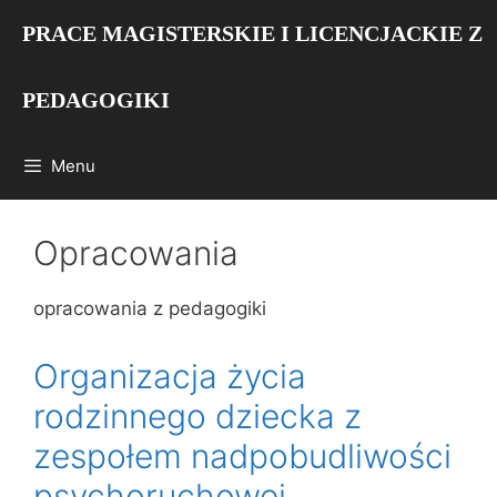
Przejdź
PRACE MAGISTERSKIE I LICENCJACKIE Z
do
treści
PEDAGOGIKI
Menu
Opracowania
opracowania z pedagogiki
Organizacja życia
rodzinnego dziecka z
zespołem nadpobudliwości
psychoruchowej